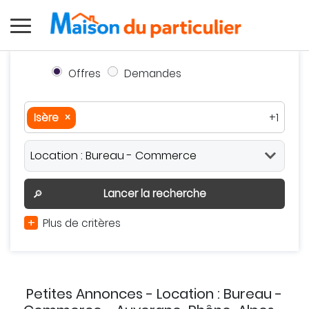
Offres
Demandes
Isère
×
+1
Isère
×
Auvergne-Rhône-Alpes
×
Autour de moi
Effacer
Valider
Lancer la recherche
🔎
+
Plus de critères
Petites Annonces - Location : Bureau -