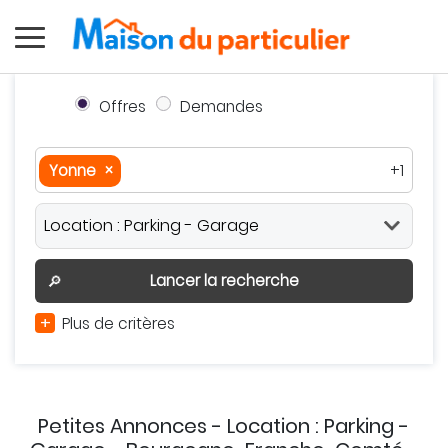
Offres
Demandes
Yonne
×
+1
Yonne
×
Bourgogne-Franche-Comté
×
Autour de moi
Effacer
Valider
Lancer la recherche
🔎
+
Plus de critères
Petites Annonces - Location : Parking -