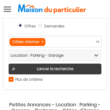
Offres
Demandes
Côtes-d'Armor
×
+1
Côtes-d'Armor
×
Bretagne
×
Autour de moi
Effacer
Valider
Lancer la recherche
🔎
+
Plus de critères
Petites Annonces - Location : Parking -