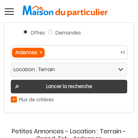
Offres
Demandes
Ardennes
×
+1
Ardennes
×
Grand-Est
×
Autour de moi
Effacer
Valider
Lancer la recherche
🔎
+
Plus de critères
Petites Annonces - Location : Terrain -