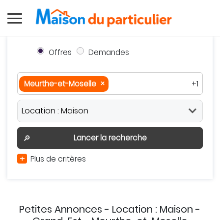
Offres
Demandes
Meurthe-et-Moselle
×
+1
Meurthe-et-Moselle
×
Grand-Est
×
Autour de moi
Effacer
Valider
Lancer la recherche
🔎
+
Plus de critères
Petites Annonces - Location : Maison -