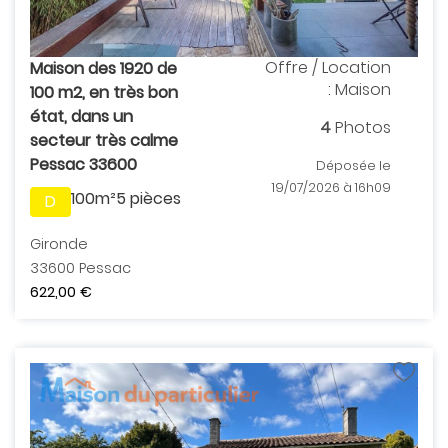
Offre / Location
Maison des 1920 de
: Maison
100 m2, en très bon
état, dans un
4
Photos
secteur très calme
Pessac 33600
Déposée le
19/07/2026 à 16h09
100m²
5 pièces
D
Gironde
33600 Pessac
622,00 €