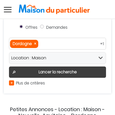
Offres
Demandes
Dordogne
×
+1
Dordogne
×
Nouvelle-Aquitaine
×
Autour de moi
Effacer
Valider
Lancer la recherche
🔎
+
Plus de critères
Petites Annonces - Location : Maison -