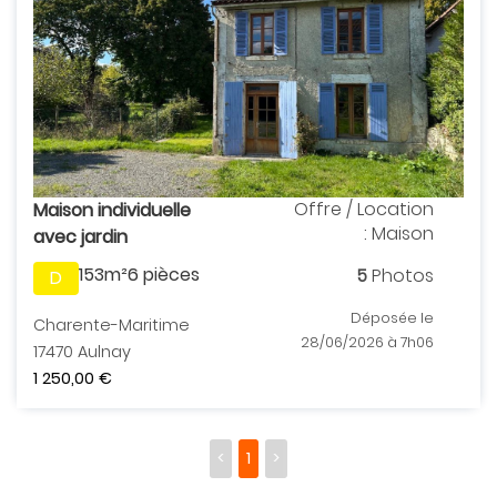
Offre / Location
Maison individuelle
: Maison
avec jardin
153m²
6 pièces
5
Photos
D
Déposée le
Charente-Maritime
28/06/2026 à 7h06
17470 Aulnay
1 250,00 €
<
1
>