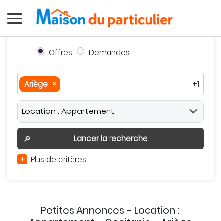
Offres
Demandes
Ariège
×
+1
Ariège
×
Occitanie
×
Autour de moi
Effacer
Valider
Lancer la recherche
🔎
+
Plus de critères
Petites Annonces - Location :