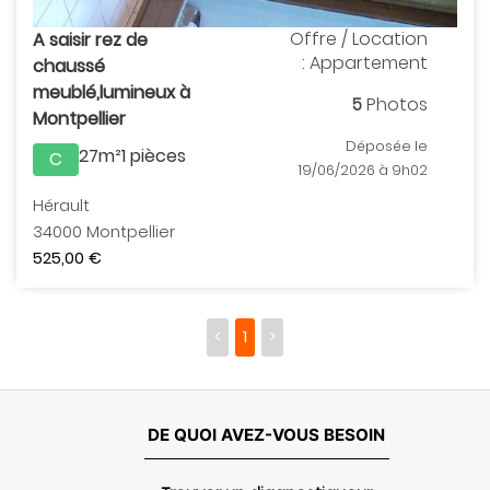
Offre / Location
A saisir rez de
: Appartement
chaussé
meublé,lumineux à
5
Photos
Montpellier
Déposée le
27m²
1 pièces
C
19/06/2026 à 9h02
Hérault
34000 Montpellier
525,00 €
<
1
>
DE QUOI AVEZ-VOUS BESOIN