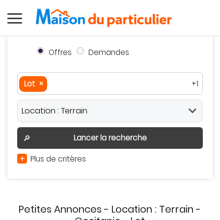
Offres
Demandes
Lot
×
+1
Lot
×
Occitanie
×
Autour de moi
Effacer
Valider
Lancer la recherche
🔎
+
Plus de critères
Petites Annonces - Location : Terrain -